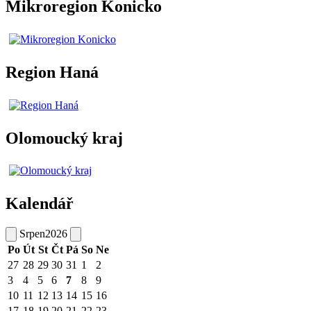
Mikroregion Konicko
Region Haná
Olomoucký kraj
Kalendář
Srpen
2026
Po
Út
St
Čt
Pá
So
Ne
27
28
29
30
31
1
2
3
4
5
6
7
8
9
10
11
12
13
14
15
16
17
18
19
20
21
22
23