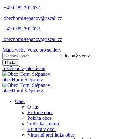
+420 582 391 032
obechornistepanov@tiscali.cz
+420 582 391 032
obechornistepanov@tiscali.cz
Mapa webu
Verze pro seniory
Hledaný výraz
Hledat
rozšířené vyhledávání
obec
Horní Štěpánov
obec
Horní Štěpánov
Obec
O nás
Historie obce
Poloha obce
Turistika a okolí
Kultura v obci
Virtuální prohlídka obce