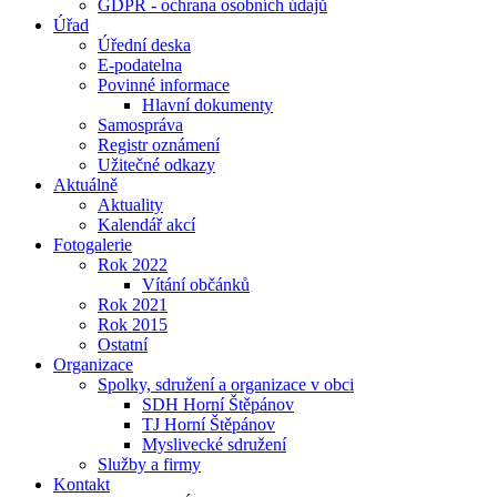
GDPR - ochrana osobních údajů
Úřad
Úřední deska
E-podatelna
Povinné informace
Hlavní dokumenty
Samospráva
Registr oznámení
Užitečné odkazy
Aktuálně
Aktuality
Kalendář akcí
Fotogalerie
Rok 2022
Vítání občánků
Rok 2021
Rok 2015
Ostatní
Organizace
Spolky, sdružení a organizace v obci
SDH Horní Štěpánov
TJ Horní Štěpánov
Myslivecké sdružení
Služby a firmy
Kontakt