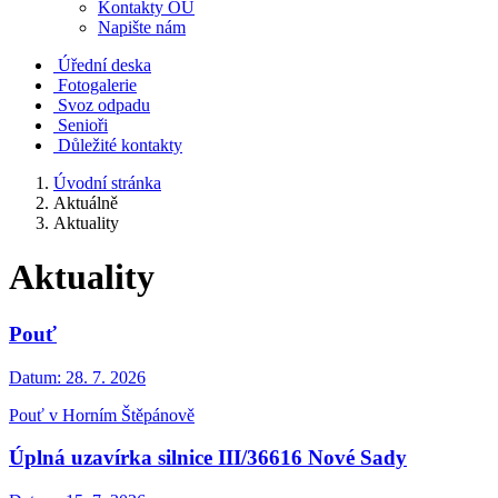
Kontakty OÚ
Napište nám
Úřední deska
Fotogalerie
Svoz odpadu
Senioři
Důležité kontakty
Úvodní stránka
Aktuálně
Aktuality
Aktuality
Pouť
Datum:
28. 7. 2026
Pouť v Horním Štěpánově
Úplná uzavírka silnice III/36616 Nové Sady