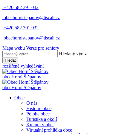
+420 582 391 032
obechornistepanov@tiscali.cz
+420 582 391 032
obechornistepanov@tiscali.cz
Mapa webu
Verze pro seniory
Hledaný výraz
Hledat
rozšířené vyhledávání
obec
Horní Štěpánov
obec
Horní Štěpánov
Obec
O nás
Historie obce
Poloha obce
Turistika a okolí
Kultura v obci
Virtuální prohlídka obce