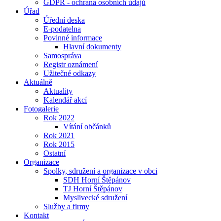
GDPR - ochrana osobních údajů
Úřad
Úřední deska
E-podatelna
Povinné informace
Hlavní dokumenty
Samospráva
Registr oznámení
Užitečné odkazy
Aktuálně
Aktuality
Kalendář akcí
Fotogalerie
Rok 2022
Vítání občánků
Rok 2021
Rok 2015
Ostatní
Organizace
Spolky, sdružení a organizace v obci
SDH Horní Štěpánov
TJ Horní Štěpánov
Myslivecké sdružení
Služby a firmy
Kontakt