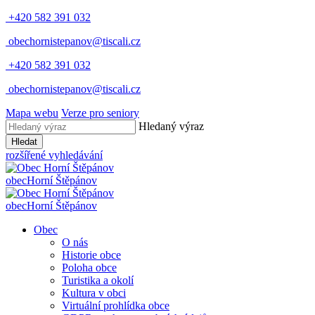
+420 582 391 032
obechornistepanov@tiscali.cz
+420 582 391 032
obechornistepanov@tiscali.cz
Mapa webu
Verze pro seniory
Hledaný výraz
Hledat
rozšířené vyhledávání
obec
Horní Štěpánov
obec
Horní Štěpánov
Obec
O nás
Historie obce
Poloha obce
Turistika a okolí
Kultura v obci
Virtuální prohlídka obce