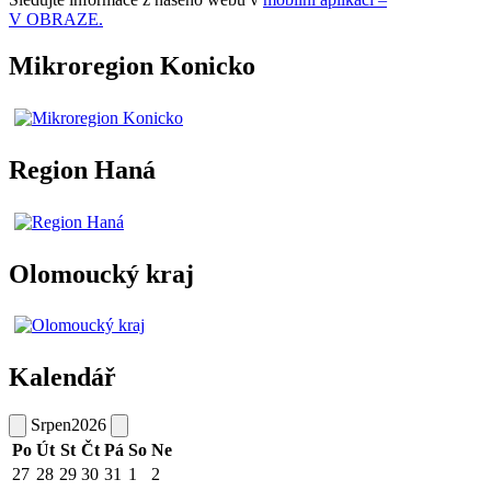
V OBRAZE.
Mikroregion Konicko
Region Haná
Olomoucký kraj
Kalendář
Srpen
2026
Po
Út
St
Čt
Pá
So
Ne
27
28
29
30
31
1
2