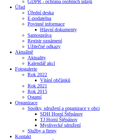
GDPR - ochrana osobních údajů
Úřad
Úřední deska
E-podatelna
Povinné informace
Hlavní dokumenty
Samospráva
Registr oznámení
Užitečné odkazy
Aktuálně
Aktuality
Kalendář akcí
Fotogalerie
Rok 2022
Vítání občánků
Rok 2021
Rok 2015
Ostatní
Organizace
Spolky, sdružení a organizace v obci
SDH Horní Štěpánov
TJ Horní Štěpánov
Myslivecké sdružení
Služby a firmy
Kontakt