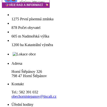
1275
První písemná zmínka
878
Počet obyvatel
605 m
Nadmořská výška
1200 ha
Katastrální výměra
Adresa
Horní Štěpánov 326
798 47 Horní Štěpánov
Kontakt
Tel.: 582 391 032
obechornistepanov@tiscali.cz
Úřední hodiny