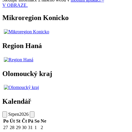
V OBRAZE.
Mikroregion Konicko
Region Haná
Olomoucký kraj
Kalendář
Srpen
2026
Po
Út
St
Čt
Pá
So
Ne
27
28
29
30
31
1
2