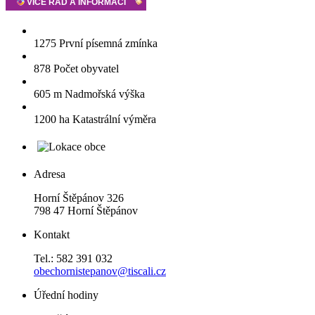
1275
První písemná zmínka
878
Počet obyvatel
605 m
Nadmořská výška
1200 ha
Katastrální výměra
Adresa
Horní Štěpánov 326
798 47 Horní Štěpánov
Kontakt
Tel.: 582 391 032
obechornistepanov@tiscali.cz
Úřední hodiny