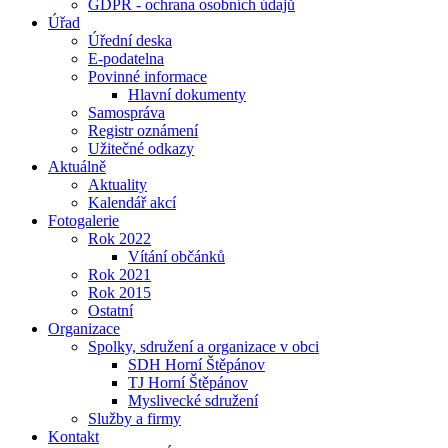
GDPR - ochrana osobních údajů
Úřad
Úřední deska
E-podatelna
Povinné informace
Hlavní dokumenty
Samospráva
Registr oznámení
Užitečné odkazy
Aktuálně
Aktuality
Kalendář akcí
Fotogalerie
Rok 2022
Vítání občánků
Rok 2021
Rok 2015
Ostatní
Organizace
Spolky, sdružení a organizace v obci
SDH Horní Štěpánov
TJ Horní Štěpánov
Myslivecké sdružení
Služby a firmy
Kontakt