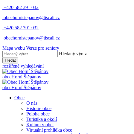
+420 582 391 032
obechornistepanov@tiscali.cz
+420 582 391 032
obechornistepanov@tiscali.cz
Mapa webu
Verze pro seniory
Hledaný výraz
Hledat
rozšířené vyhledávání
obec
Horní Štěpánov
obec
Horní Štěpánov
Obec
O nás
Historie obce
Poloha obce
Turistika a okolí
Kultura v obci
Virtuální prohlídka obce