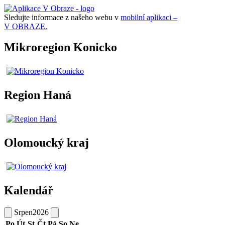
Sledujte informace z našeho webu v
mobilní aplikaci –
V OBRAZE.
Mikroregion Konicko
Region Haná
Olomoucký kraj
Kalendář
Srpen
2026
Po
Út
St
Čt
Pá
So
Ne