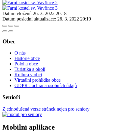
Datum vložení:
26. 3. 2022 20:18
Datum poslední aktualizace:
26. 3. 2022 20:19
Obec
O nás
Historie obce
Poloha obce
Turistika a okolí
Kultura v obci
Virtuální prohlídka obce
GDPR - ochrana osobních údajů
Senioři
Zjednodušená verze stránek nejen pro seniory
Mobilní aplikace