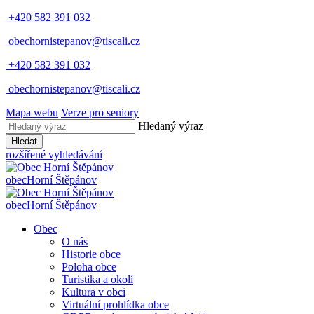
+420 582 391 032
obechornistepanov@tiscali.cz
+420 582 391 032
obechornistepanov@tiscali.cz
Mapa webu
Verze pro seniory
Hledaný výraz
Hledat
rozšířené vyhledávání
obec
Horní Štěpánov
obec
Horní Štěpánov
Obec
O nás
Historie obce
Poloha obce
Turistika a okolí
Kultura v obci
Virtuální prohlídka obce