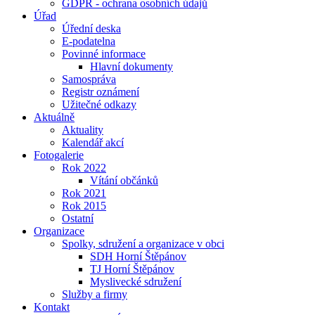
GDPR - ochrana osobních údajů
Úřad
Úřední deska
E-podatelna
Povinné informace
Hlavní dokumenty
Samospráva
Registr oznámení
Užitečné odkazy
Aktuálně
Aktuality
Kalendář akcí
Fotogalerie
Rok 2022
Vítání občánků
Rok 2021
Rok 2015
Ostatní
Organizace
Spolky, sdružení a organizace v obci
SDH Horní Štěpánov
TJ Horní Štěpánov
Myslivecké sdružení
Služby a firmy
Kontakt