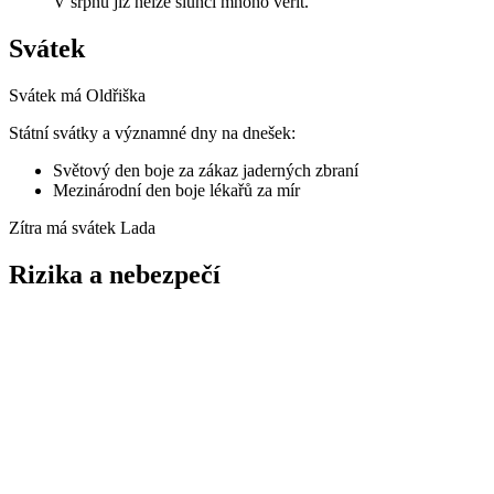
V srpnu již nelze slunci mnoho věřit.
Svátek
Svátek má
Oldřiška
Státní svátky a významné dny na dnešek:
Světový den boje za zákaz jaderných zbraní
Mezinárodní den boje lékařů za mír
Zítra má svátek
Lada
Rizika a nebezpečí