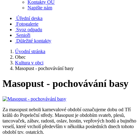
Kontakty OÚ
Napište nám
Úřední deska
Fotogalerie
Svoz odpadu
Senioři
Důležité kontakty
Úvodní stránka
Obec
Kultura v obci
Masopust - pochovávání basy
Masopust - pochovávání basy
Za masopust neboli karnevalové období označujeme dobu od Tří
králů do Popeleční středy. Masopust je obdobím svateb, plesů,
tancovaček, zábav, radosti, oslav, hostin, vepřových hodů a bujného
veselí, které vrcholí především v několika posledních dnech tohoto
období tzv. ostatcích.