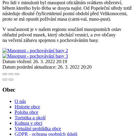
Pro lidi v minulosti byl masopust oficiálním svátkem obžerství,
během kterého bylo třeba se dosyta najíst. Od Popeleční středy totiž
následuje dlouhé čtyřicetidenní postní období před Velikonocemi,
proto se má opustit požívání masa (carni-val, maso-pust).
V současnosti je v našem regionu součástí masopustních oslav
obřadní průvod masek, který obchází vesnici, a zve občany
na večerní zábavu spojenou s pochováváním basy.
Datum vložení:
26. 3. 2022 20:19
Datum poslední aktualizace:
26. 3. 2022 20:20
Obec
O nás
Historie obce
Poloha obce
Turistika a okolí
Kultura v obci
Virtuální prohlídka obce
GDPR - ochrana osobních údajů