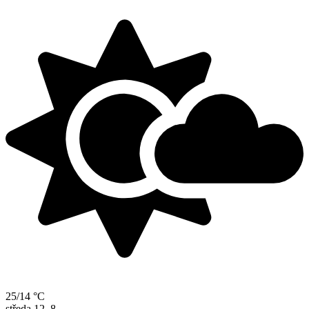
25/14 °C
středa
12. 8.