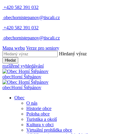
+420 582 391 032
obechornistepanov@tiscali.cz
+420 582 391 032
obechornistepanov@tiscali.cz
Mapa webu
Verze pro seniory
Hledaný výraz
Hledat
rozšířené vyhledávání
obec
Horní Štěpánov
obec
Horní Štěpánov
Obec
O nás
Historie obce
Poloha obce
Turistika a okolí
Kultura v obci
Virtuální prohlídka obce