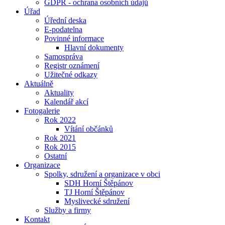
GDPR - ochrana osobních údajů
Úřad
Úřední deska
E-podatelna
Povinné informace
Hlavní dokumenty
Samospráva
Registr oznámení
Užitečné odkazy
Aktuálně
Aktuality
Kalendář akcí
Fotogalerie
Rok 2022
Vítání občánků
Rok 2021
Rok 2015
Ostatní
Organizace
Spolky, sdružení a organizace v obci
SDH Horní Štěpánov
TJ Horní Štěpánov
Myslivecké sdružení
Služby a firmy
Kontakt