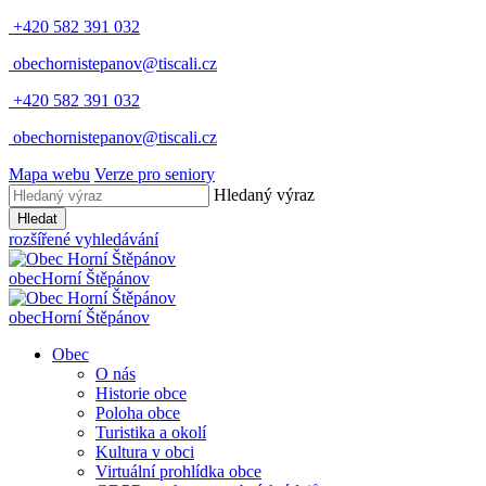
+420 582 391 032
obechornistepanov@tiscali.cz
+420 582 391 032
obechornistepanov@tiscali.cz
Mapa webu
Verze pro seniory
Hledaný výraz
Hledat
rozšířené vyhledávání
obec
Horní Štěpánov
obec
Horní Štěpánov
Obec
O nás
Historie obce
Poloha obce
Turistika a okolí
Kultura v obci
Virtuální prohlídka obce