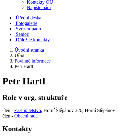
Kontakty OÚ
Napište nám
Úřední deska
Fotogalerie
Svoz odpadu
Senioři
Důležité kontakty
Úvodní stránka
Úřad
Povinné informace
Petr Hartl
Petr Hartl
Role v org. struktuře
člen -
Zastupitelstvo
, Horní Štěpánov 326, Horní Štěpánov
člen -
Obecní rada
Kontakty